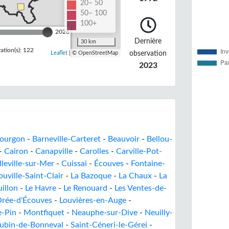
20– 50
50– 100
100+
2026
Dernière
30 km
tion(s): 122
observation
Leaflet
| © OpenStreetMap
2023
Gourgon
-
Barneville-Carteret
-
Beauvoir
-
Bellou-
-
Cairon
-
Canapville
-
Carolles
-
Carville-Pot-
lleville-sur-Mer
-
Cuissai
-
Écouves
-
Fontaine-
uville-Saint-Clair
-
La Bazoque
-
La Chaux
-
La
illon
-
Le Havre
-
Le Renouard
-
Les Ventes-de-
Orée-d'Écouves
-
Louvières-en-Auge
-
e-Pin
-
Montfiquet
-
Neauphe-sur-Dive
-
Neuilly-
Aubin-de-Bonneval
-
Saint-Céneri-le-Gérei
-