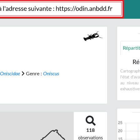
Réparti
Ré
Cartographi
Oniscidae
Genre :
Oniscus
l'état d'a
au niveau
exhaustive
118
observations