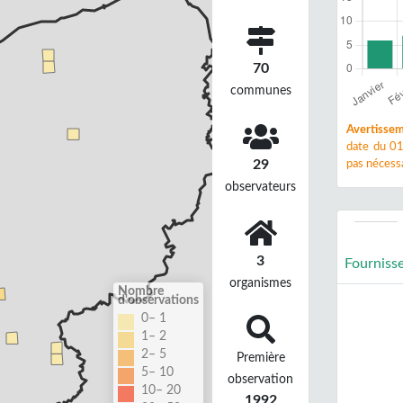
70
communes
Avertissem
date du 01
29
pas nécessa
observateurs
3
Fourniss
organismes
Nombre
d'observations
0– 1
1– 2
2– 5
Première
5– 10
observation
10– 20
1992