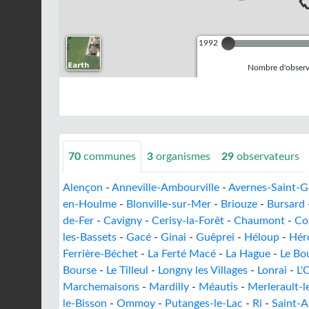
1992
Nombre d'observa
70
communes
3
organismes
29
observateurs
Alençon
-
Anneville-Ambourville
-
Avernes-Saint-
en-Houlme
-
Blonville-sur-Mer
-
Briouze
-
Bursard
de-Fer
-
Cavigny
-
Cerisy-la-Forêt
-
Chaumont
-
Co
les-Bassets
-
Gacé
-
Ginai
-
Guêprei
-
Héloup
-
Héro
Ferrière-Béchet
-
La Ferté Macé
-
La Hague
-
Le Bou
Bourse
-
Le Tilleul
-
Longny les Villages
-
Lonrai
-
L'
Marchemaisons
-
Mardilly
-
Méautis
-
Merlerault-l
le-Bisson
-
Ommoy
-
Putanges-le-Lac
-
Ri
-
Saint-