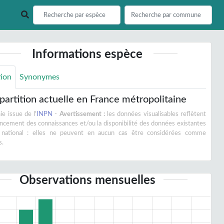
Informations espèce
tion
Synonymes
partition actuelle en France métropolitaine
e issue de l'
INPN
-
Avertissement :
les données visualisables reflètent
vancement des connaissances et/ou la disponibilité des données existantes
 national : elles ne peuvent en aucun cas être considérées comme
s.
Observations mensuelles