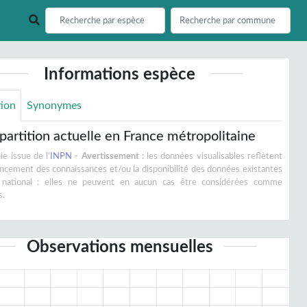
Informations espèce
tion
Synonymes
partition actuelle en France métropolitaine
e issue de l'
INPN
-
Avertissement :
les données visualisables reflètent
vancement des connaissances et/ou la disponibilité des données existantes
 national : elles ne peuvent en aucun cas être considérées comme
s.
Observations mensuelles