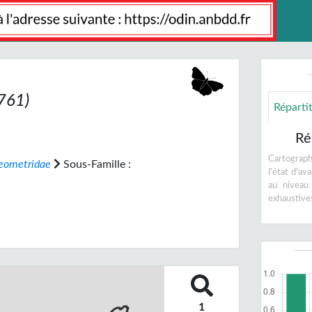
761)
Réparti
Ré
Cartographi
eometridae
Sous-Famille :
l'état d'a
au niveau
exhaustive
1