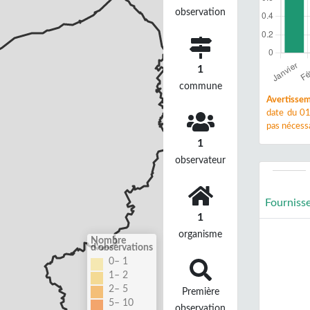
observation
1
commune
Avertissem
date du 01
pas nécessa
1
observateur
Fourniss
1
organisme
Nombre
d'observations
0– 1
1– 2
2– 5
Première
5– 10
observation