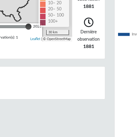
10– 20
1881
20– 50
50– 100
100+
2026
Dernière
30 km
ation(s): 1
observation
Leaflet
| © OpenStreetMap
1881