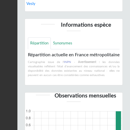
Vesly
Informations espèce
Répartition
Synonymes
Répartition actuelle en France métropolitaine
Cartographie issue de l'
INPN
-
Avertissement :
les données
visualisables reflètent l'état d'avancement des connaissances et/ou la
disponibilité des données existantes au niveau national : elles ne
peuvent en aucun cas être considérées comme exhaustives.
Observations mensuelles