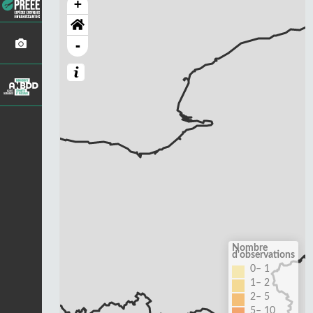
+
-
Nombre
d'observations
0– 1
1– 2
2– 5
5– 10