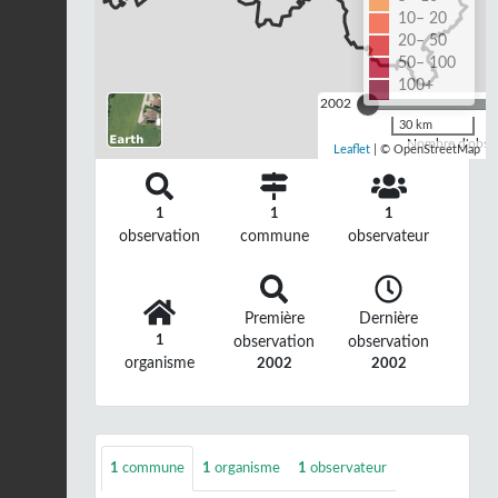
10– 20
20– 50
50– 100
100+
2002
30 km
Nombre d'observ
Leaflet
| © OpenStreetMap
1
1
1
observation
commune
observateur
Première
Dernière
1
observation
observation
organisme
2002
2002
1
commune
1
organisme
1
observateur