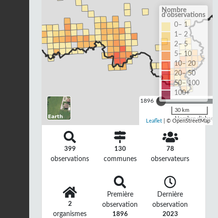
Nombre
d'observations
0– 1
1– 2
2– 5
5– 10
10– 20
20– 50
50– 100
100+
1896
30 km
Nombre d'observa
Leaflet
| © OpenStreetMap
399
130
78
observations
communes
observateurs
Première
Dernière
2
observation
observation
organismes
1896
2023