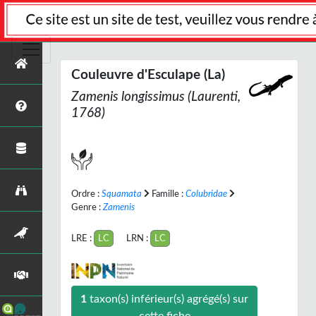
Couleuvre d'Esculape (La)
Zamenis longissimus
(Laurenti,
1768)
Ordre :
Squamata
Famille :
Colubridae
Genre :
Zamenis
LRE :
LC
LRN :
LC
1
taxon(s) inférieur(s) agrégé(s) sur
cette fiche