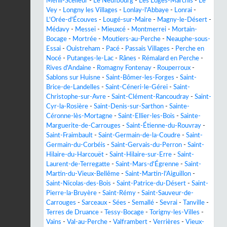
Ménil-Scelleur
-
Le Neufbourg
-
Les Loges-Marchis
-
Le
Vey
-
Longny les Villages
-
Lonlay-l'Abbaye
-
Lonrai
-
L'Orée-d'Écouves
-
Lougé-sur-Maire
-
Magny-le-Désert
-
Médavy
-
Messei
-
Mieuxcé
-
Montmerrei
-
Mortain-
Bocage
-
Mortrée
-
Moutiers-au-Perche
-
Neauphe-sous-
Essai
-
Ouistreham
-
Pacé
-
Passais Villages
-
Perche en
Nocé
-
Putanges-le-Lac
-
Rânes
-
Rémalard en Perche
-
Rives d'Andaine
-
Romagny Fontenay
-
Rouperroux
-
Sablons sur Huisne
-
Saint-Bômer-les-Forges
-
Saint-
Brice-de-Landelles
-
Saint-Céneri-le-Gérei
-
Saint-
Christophe-sur-Avre
-
Saint-Clément-Rancoudray
-
Saint-
Cyr-la-Rosière
-
Saint-Denis-sur-Sarthon
-
Sainte-
Céronne-lès-Mortagne
-
Saint-Ellier-les-Bois
-
Sainte-
Marguerite-de-Carrouges
-
Saint-Étienne-du-Rouvray
-
Saint-Fraimbault
-
Saint-Germain-de-la-Coudre
-
Saint-
Germain-du-Corbéis
-
Saint-Gervais-du-Perron
-
Saint-
Hilaire-du-Harcouët
-
Saint-Hilaire-sur-Erre
-
Saint-
Laurent-de-Terregatte
-
Saint-Mars-d'Égrenne
-
Saint-
Martin-du-Vieux-Bellême
-
Saint-Martin-l'Aiguillon
-
Saint-Nicolas-des-Bois
-
Saint-Patrice-du-Désert
-
Saint-
Pierre-la-Bruyère
-
Saint-Rémy
-
Saint-Sauveur-de-
Carrouges
-
Sarceaux
-
Sées
-
Semallé
-
Sevrai
-
Tanville
-
Terres de Druance
-
Tessy-Bocage
-
Torigny-les-Villes
-
Vains
-
Val-au-Perche
-
Valframbert
-
Verrières
-
Vieux-