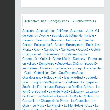
130
communes
2
organismes
78
observateurs
Alençon
-
Appenai-sous-Bellême
-
Argentan
-
Athis-Val
de Rouvre
-
Avoine
-
Bagnoles de l'Orne Normandie
-
Banvou
-
Barenton
-
Beauvain
-
Belforêt-en-Perche
-
Berjou
-
Boischampré
-
Boucé
-
Bretoncelles
-
Buais-Les-
Monts
-
Caen
-
Canapville
-
Carrouges
-
Ceaucé
-
Ceton
-
Champsecret
-
Colombiers
-
Condé-sur-Sarthe
-
Courgeoût
-
Cuissai
-
Dame-Marie
-
Damigny
-
Domfront
en Poiraie
-
Dompierre
-
Ducey-Les Chéris
-
Écouché-
les-Vallées
-
Écouves
-
Fontaine-sous-Jouy
-
Francheville
-
Gacé
-
Gandelain
-
Ger
-
Gouffern en Auge
-
Grandparigny
-
Héloup
-
Igé
-
Isigny-le-Buat
-
Joué-du-
Bois
-
Juvigny Val d'Andaine
-
La Bellière
-
La Chapelle-
Souëf
-
La Ferrière-aux-Étangs
-
La Ferrière-Béchet
-
La
Ferrière-Bochard
-
La Ferté Macé
-
Lalacelle
-
La Lande-
de-Goult
-
La Madeleine-Bouvet
-
La Roche-Mabile
-
Le
Cercueil
-
Le Champ-de-la-Pierre
-
Le Châtellier
-
Le
Grais
-
Le Mage
-
Le Manoir
-
Le Ménil-de-Briouze
-
Le