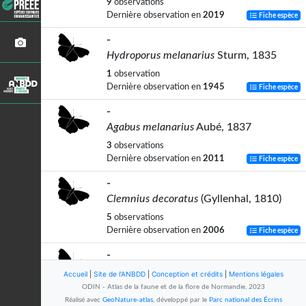
9
observations
Dernière observation en
2019
Fiche espèce
-
Hydroporus melanarius
Sturm, 1835
1
observation
Dernière observation en
1945
Fiche espèce
-
Agabus melanarius
Aubé, 1837
3
observations
Dernière observation en
2011
Fiche espèce
-
Clemnius decoratus
(Gyllenhal, 1810)
5
observations
Dernière observation en
2006
Fiche espèce
-
Graptodytes granularis
(Linnaeus, 1767)
Accueil
|
Site de l'ANBDD
|
Conception et crédits
|
Mentions légales
ODIN - Atlas de la faune et de la flore de Normandie, 2023
7
observations
Réalisé avec
GeoNature-atlas
, développé par le
Parc national des Écrins
Dernière observation en
2006
Fiche espèce