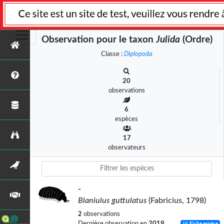
Observation pour le taxon
Julida
(Ordre)
Classe :
Diplopoda
20
observations
6
espèces
17
observateurs
-
Blaniulus guttulatus
(Fabricius, 1798)
2
observations
Dernière observation en
2019