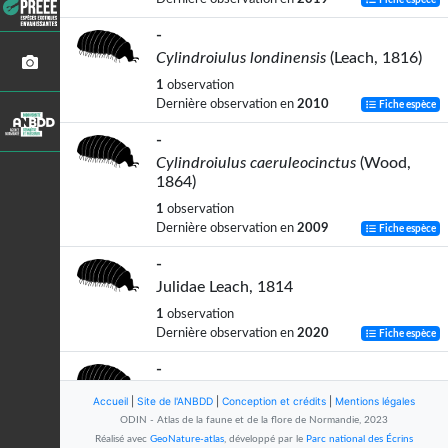
Fiche espèce
-
Cylindroiulus londinensis
(Leach, 1816)
1
observation
Dernière observation en
2010
Fiche espèce
-
Cylindroiulus caeruleocinctus
(Wood,
1864)
1
observation
Dernière observation en
2009
Fiche espèce
-
Julidae Leach, 1814
1
observation
Dernière observation en
2020
Fiche espèce
-
Ommatoiulus sabulosus
(Linnaeus, 1758)
Accueil
|
Site de l'ANBDD
|
Conception et crédits
|
Mentions légales
3
observations
ODIN - Atlas de la faune et de la flore de Normandie, 2023
Dernière observation en
2019
Réalisé avec
GeoNature-atlas
, développé par le
Parc national des Écrins
Fiche espèce