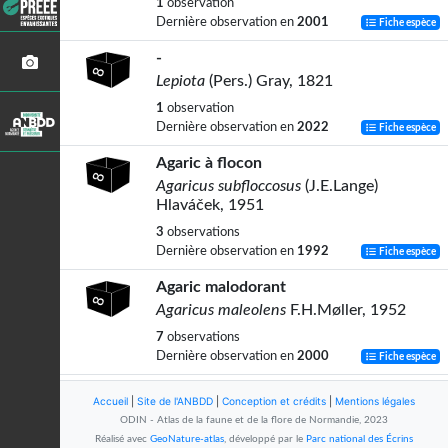
1
observation
Dernière observation en
2001
Fiche espèce
-
Lepiota
(Pers.) Gray, 1821
1
observation
Dernière observation en
2022
Fiche espèce
Agaric à flocon
Agaricus subfloccosus
(J.E.Lange)
Hlaváček, 1951
3
observations
Dernière observation en
1992
Fiche espèce
Agaric malodorant
Agaricus maleolens
F.H.Møller, 1952
7
observations
Dernière observation en
2000
Fiche espèce
-
Accueil
|
Site de l'ANBDD
|
Conception et crédits
|
Mentions légales
Lepiota echinella
Quél. & G.E.Bernard,
ODIN - Atlas de la faune et de la flore de Normandie, 2023
1888
Réalisé avec
GeoNature-atlas
, développé par le
Parc national des Écrins