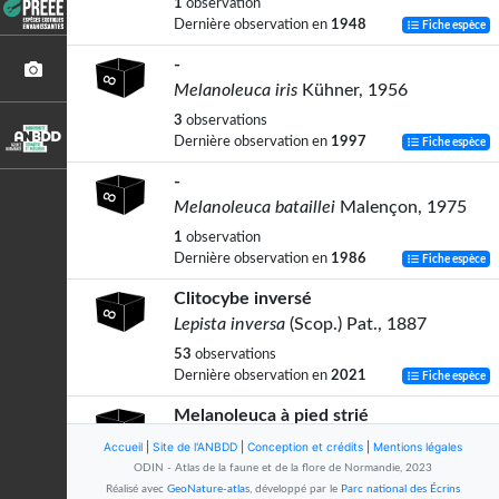
1
observation
Dernière observation en
1948
Fiche espèce
-
Melanoleuca iris
Kühner, 1956
3
observations
Dernière observation en
1997
Fiche espèce
-
Melanoleuca bataillei
Malençon, 1975
1
observation
Dernière observation en
1986
Fiche espèce
Clitocybe inversé
Lepista inversa
(Scop.) Pat., 1887
53
observations
Dernière observation en
2021
Fiche espèce
Melanoleuca à pied strié
Melanoleuca grammopodia
(Bull.) Murrill,
Accueil
|
Site de l'ANBDD
|
Conception et crédits
|
Mentions légales
1914
ODIN - Atlas de la faune et de la flore de Normandie, 2023
Réalisé avec
GeoNature-atlas
, développé par le
Parc national des Écrins
6
observations