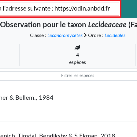
Observation pour le taxon
Lecideaceae
(Fa
Classe :
Lecanoromycetes
Ordre :
Lecideales
4
espèces
lner & Bellem., 1984
stenich, Timdal, Bendiksby & S.Ekman, 2018