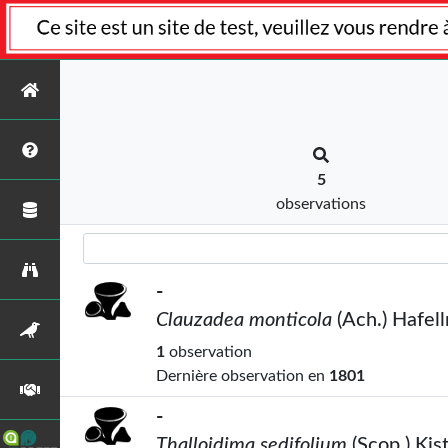
5
observations
-
Clauzadea monticola
(Ach.) Hafel
1
observation
Dernière observation en
1801
-
Thalloidima sedifolium
(Scop.) Ki