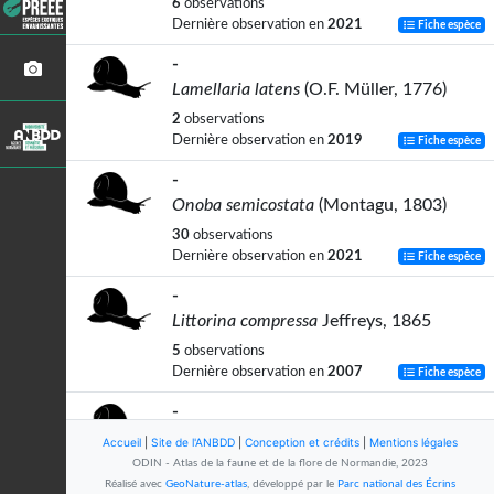
6
observations
Dernière observation en
2021
Fiche espèce
-
Lamellaria latens
(O.F. Müller, 1776)
2
observations
Dernière observation en
2019
Fiche espèce
-
Onoba semicostata
(Montagu, 1803)
30
observations
Dernière observation en
2021
Fiche espèce
-
Littorina compressa
Jeffreys, 1865
5
observations
Dernière observation en
2007
Fiche espèce
-
Euspira nitida
(Donovan, 1803)
Accueil
|
Site de l'ANBDD
|
Conception et crédits
|
Mentions légales
ODIN - Atlas de la faune et de la flore de Normandie, 2023
26
observations
Réalisé avec
GeoNature-atlas
, développé par le
Parc national des Écrins
Dernière observation en
2021
Fiche espèce