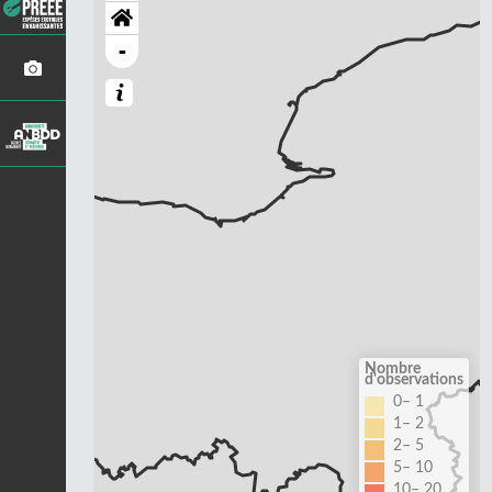
-
Nombre
d'observations
0– 1
1– 2
2– 5
5– 10
10– 20