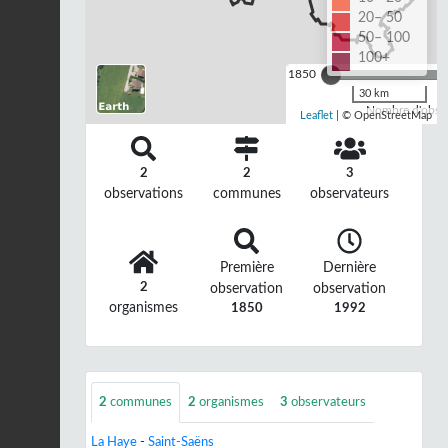
20– 50
50– 100
100+
1850
30 km
Nombre d'observ
Leaflet
| © OpenStreetMap
2
2
3
observations
communes
observateurs
Première
Dernière
2
observation
observation
organismes
1850
1992
2
communes
2
organismes
3
observateurs
La Haye
-
Saint-Saëns