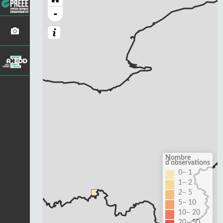
-
Nombre
d'observations
0– 1
1– 2
2– 5
5– 10
10– 20
20– 50