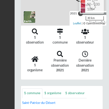
50– 100
100+
2021
30 km
Nombre d'observ
Leaflet
| © OpenStreetMap
1
1
1
observation
commune
observateur
Première
Dernière
1
observation
observation
organisme
2021
2021
1
commune
1
organisme
1
observateur
Saint-Patrice-du-Désert