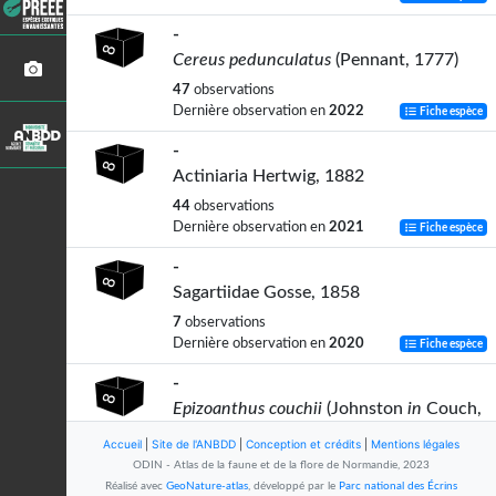
-
Cereus pedunculatus
(Pennant, 1777)
47
observations
Dernière observation en
2022
Fiche espèce
-
Actiniaria Hertwig, 1882
44
observations
Dernière observation en
2021
Fiche espèce
-
Sagartiidae Gosse, 1858
7
observations
Dernière observation en
2020
Fiche espèce
-
Epizoanthus couchii
(Johnston
in
Couch,
1844)
Accueil
|
Site de l'ANBDD
|
Conception et crédits
|
Mentions légales
39
observations
ODIN - Atlas de la faune et de la flore de Normandie, 2023
Dernière observation en
2022
Fiche espèce
Réalisé avec
GeoNature-atlas
, développé par le
Parc national des Écrins