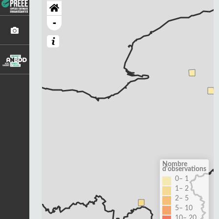
-
Nombre
d'observations
0– 1
1– 2
2– 5
5– 10
10– 20