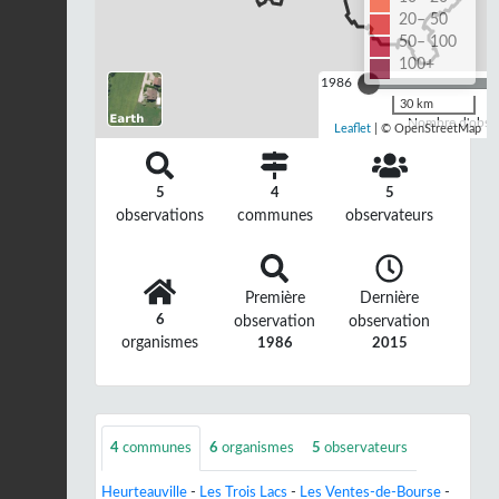
20– 50
50– 100
100+
1986
30 km
Nombre d'observ
Leaflet
| © OpenStreetMap
5
4
5
observations
communes
observateurs
Première
Dernière
6
observation
observation
organismes
1986
2015
4
communes
6
organismes
5
observateurs
Heurteauville
-
Les Trois Lacs
-
Les Ventes-de-Bourse
-