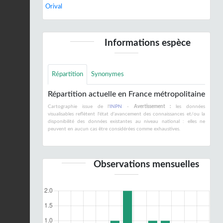
Orival
Informations espèce
Répartition
Synonymes
Répartition actuelle en France métropolitaine
Cartographie issue de l'
INPN
-
Avertissement :
les données
visualisables reflètent l'état d'avancement des connaissances et/ou la
disponibilité des données existantes au niveau national : elles ne
peuvent en aucun cas être considérées comme exhaustives.
Observations mensuelles