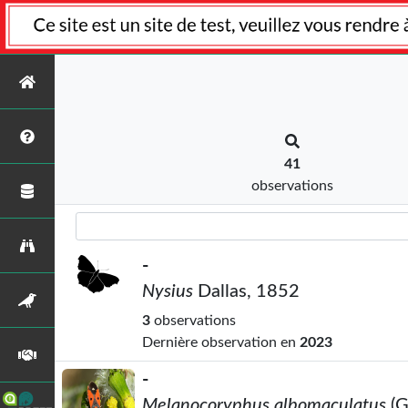
41
observations
-
Nysius
Dallas, 1852
3
observations
Dernière observation en
2023
-
Melanocoryphus albomaculatus
(G