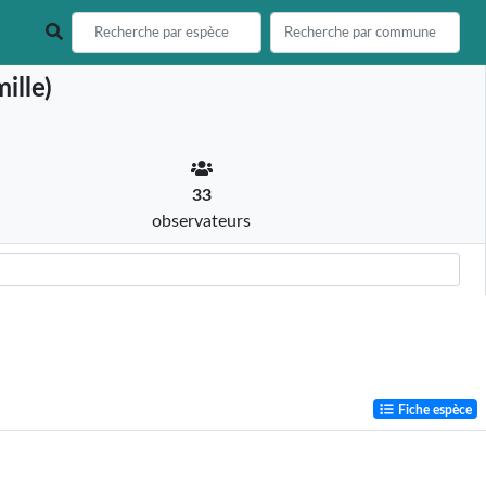
ille)
33
observateurs
Fiche espèce