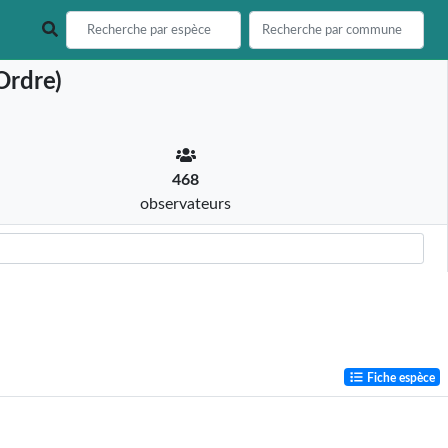
Ordre)
468
observateurs
Fiche espèce