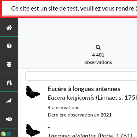
4 401
observations
Eucère à longues antennes
Eucera longicornis
(Linnaeus, 175
4
observations
Dernière observation en
2021
-
Theronia atalantae
(Poda, 1761)