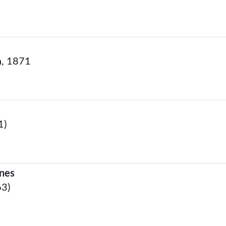
, 1871
1)
unes
63)