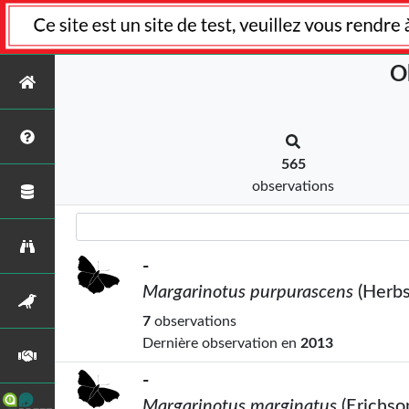
O
565
observations
-
Margarinotus purpurascens
(Herbs
7
observations
Dernière observation en
2013
-
Margarinotus marginatus
(Erichso