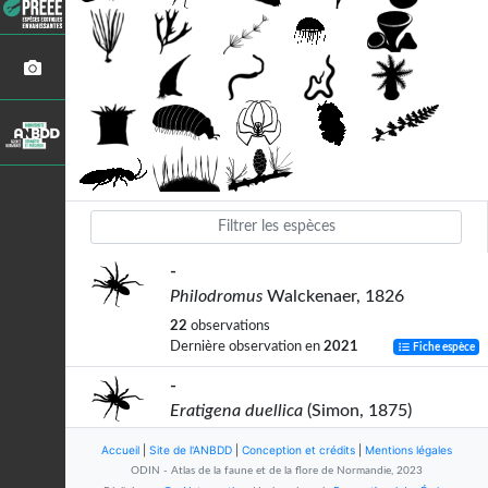
-
Philodromus
Walckenaer, 1826
22
observations
Dernière observation en
2021
Fiche espèce
-
Eratigena duellica
(Simon, 1875)
1
observation
Accueil
|
Site de l'ANBDD
|
Conception et crédits
|
Mentions légales
Dernière observation en
2023
Fiche espèce
ODIN - Atlas de la faune et de la flore de Normandie, 2023